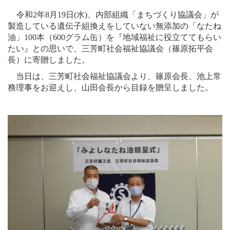
令和
2
年
8
月
19
日
(水
)
、内部組織「まちづくり協議会」が
製造している遺伝子組換えをしていない無添加の「なたね
油」
100
本（
600
グラム缶）を『地域福祉に役立ててもらい
たい』との思いで、三芳町社会福祉協議会（篠原拓平会
長）に寄贈しました。
当日は、三芳町社会福祉協議会より、篠原会長、池上常
務理事をお迎えし、山田会長から目録を贈呈しました。