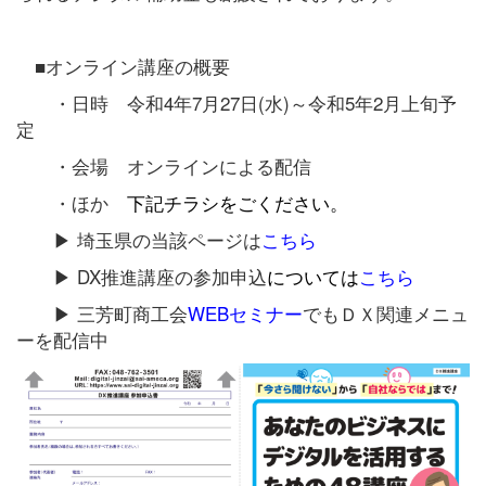
■オンライン講座の概要
・日時 令和4年7月27日(水)～令和5年2月上旬予
定
・会場 オンラインによる配信
・ほか
下記チラシをごください。
▶ 埼玉県の当該ページは
こちら
▶ DX推進講座の参加申込
については
こちら
▶ 三芳町商工会
WEBセミナー
でもＤＸ関連メニュ
ーを配信中