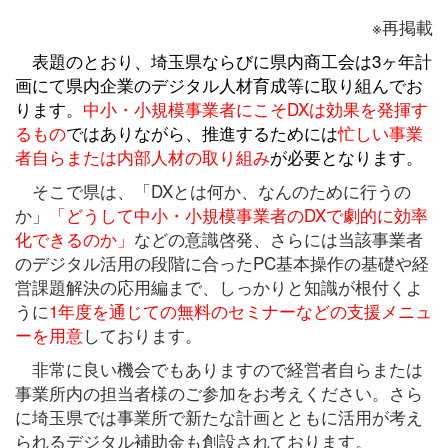
※再掲載
表題のとおり、埼玉県ならびに県内商工会は3ヶ年計
画にて県内企業のデジタル人材育成等に取り組んでお
ります。
中小・小規模事業者にこそDXは効果を発揮す
るもの
ではありながら、推進するためには
忙しい事業
者自らまたは内部人材の取り組み
が必要となります。
そこで県は、「DXとは何か、なんのために行うの
か」
「どうして中小・小規模事業者のDXで劇的に効率
化できるのか」
などの意識啓発、さらには当該事業者
のデジタル活用の段階に合ったPC基本操作の基礎や経
営課題解決の応用編まで、しっかりと知識が根付くよ
うに
1年度を通じての無料のセミナーなどの支援メニュ
ーを用意
しております。
非常に良い機会でもありますので経営者自らまたは
事業所内の担当者様のご参加をお考えください。さら
に埼玉県では事業所で新たな計画とともに活用が考え
られるデジタル補助金も創設されております。