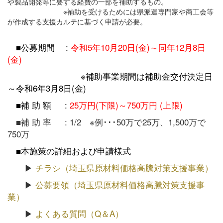
や製品開発等に要する経費の一部を補助するもの。
※補助を受けるためには県派遣専門家や商工会等
が作成する支援カルテに基づく申請が必要。
■公募期間 :
令和5
年10月20日(金)～同年12
月8
日
(金)
※補助事業期間は補助金交付決定日
～令和6年3月8日(金)
■補 助 額 :
25万円(下限)～750万円 (上限)
■補 助 率 : 1/2 ※例･･･50万で25万、1,500万で
750万
■本施策の詳細および申請様式
▶
チラシ（埼玉県原材料価格高騰対策支援事業）
▶
公募要領（埼玉県原材料価格高騰対策支援事
業）
▶
よくある質問（Q＆A）