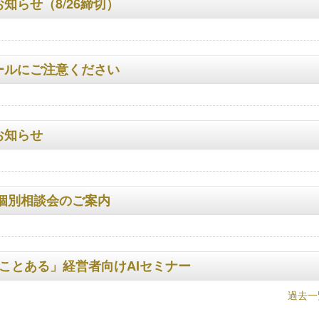
らせ（8/26締切）
ールにご注意ください
お知らせ
個別相談会のご案内
たことある」経営者向けAIセミナー
過去一