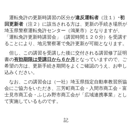
運転免許の更新時講習の区分が
違反運転者
（注１）
･初
回更新者
（注２）に該当される方は、更新の手続き場所が
埼玉県警察運転免許センター（鴻巣市）となりますが、
「運転免許更新時講習会」（講習時間１２０分）を受講す
ることにより、地元警察署で免許更新が可能となります。
但し、この講習を受講した後に交付される講習修了証明
書の
有効期限は受講日から６か月
となっていますので、ご
希望の方は、更新手続き期間をよくご確認のうえ、お申し
込みください。
なお、この講習会は（一社）埼玉県指定自動車教習所協
会にご協力をいただき、三芳町商工会・入間市商工会・富
士見市商工会・ふじみ野市商工会が「広域連携事業」とし
て実施しているものです。
記