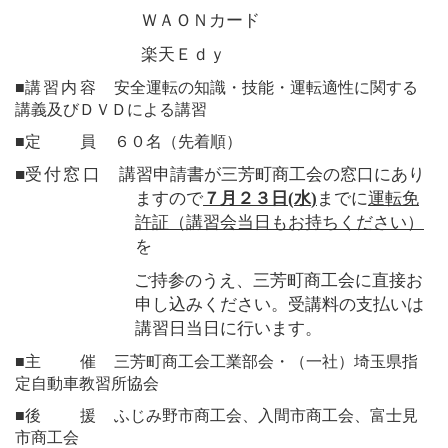
ＷＡＯＮカード
楽天Ｅｄｙ
■
講習内容
安全運転の知識・技能・運転適性に関する
講義及びＤＶＤによる講習
■
定 員
６０名（先着順）
■
受付窓口
講習申請書が三芳町商工会の窓口にあり
ますので
７月２３日
(
水
)
までに
運転免
許証（講習会当日もお持ちください）
を
ご持参のうえ、三芳町商工会に直接お
申し込みください。受講料の支払いは
講習日当日に行います。
■
主 催
三芳町商工会工業部会・（一社）埼玉県指
定自動車教習所協会
■
後 援
ふじみ野市商工会、入間市商工会、富士見
市商工会