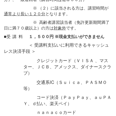
※
（２）に該当される方は、講習時間が
通常より長い１２０分
となります。
※
高齢者講習該当者（免許更新期間満了
日に満７０歳以上）の方は
対象外
です。
■
受講料
１，５００円
※現金支払いができません
＜ 受講料支払いに利用できるキャッシュ
レス決済手段 ＞
クレジットカード（ＶＩＳＡ
、マス
ター、ＪＣＢ、アメックス、ダイナースクラ
ブ）
IC
交通系
（Ｓｕｉｃａ、ＰＡＳＭＯ
等）
コード決済（ＰａｙＰａｙ、ａｕＰＡ
Ｙ、ｄ払い、楽天ペイ）
ｎａｎａｃｏカード