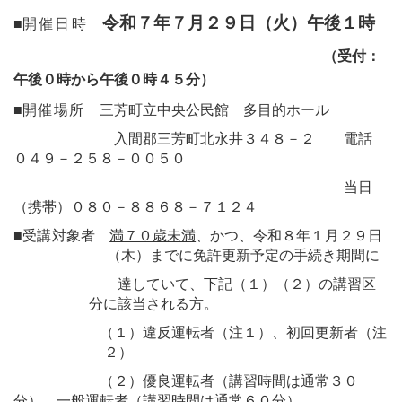
令和７年７月２９日（火）午後１時
■
開催日時
（受付：
午後０時から午後０時４５分）
■
開催場所
三芳町立中央公民館 多目的ホール
入間郡三芳町北永井３４８－２ 電話
０４９－２５８－００５０
当日
（携帯）０８０－８８６８－７１２４
■
受講対象者
満７０歳未満
、かつ、令和８年１月２９日
（木）までに免許更新予定の手続き期間に
達していて、下記（１）（２）の講習区
分に該当される方。
（１）違反運転者（注１）、初回更新者（注
２）
（２）優良運転者（講習時間は通常３０
分）、一般運転者（講習時間は通常６０分）